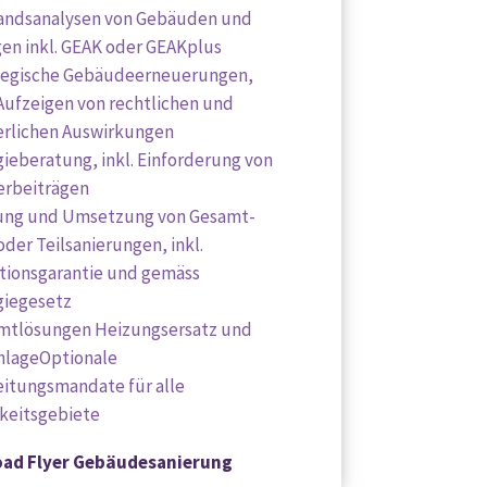
andsanalysen von Gebäuden und
en inkl. GEAK oder GEAKplus
tegische Gebäudeerneuerungen,
 Aufzeigen von rechtlichen und
erlichen Auswirkungen
ieberatung, inkl. Einforderung von
erbeiträgen
ung und Umsetzung von Gesamt-
der Teilsanierungen, inkl.
tionsgarantie und gemäss
giegesetz
mtlösungen Heizungsersatz und
nlageOptionale
eitungsmandate für alle
gkeitsgebiete
ad Flyer Gebäudesanierung