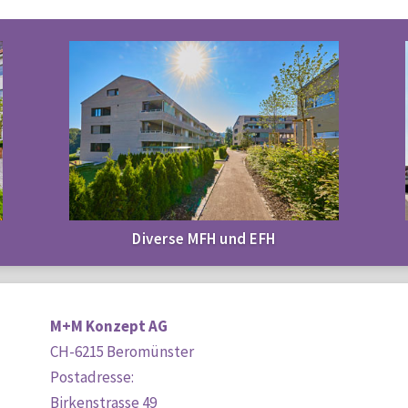
Diverse MFH und EFH
M+M Konzept AG
CH-6215 Beromünster
Postadresse:
Birkenstrasse 49