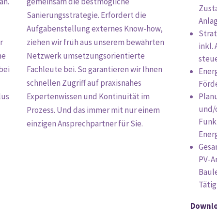
an.
gemeinsam die bestmögliche
Zust
Sanierungsstrategie. Erfordert die
Anlag
Aufgabenstellung externes Know-how,
Stra
r
ziehen wir früh aus unserem bewährten
inkl.
he
Netzwerk umsetzungsorientierte
steu
bei
Fachleute bei. So garantieren wir Ihnen
Energ
schnellen Zugriff auf praxisnahes
Förd
lus
Expertenwissen und Kontinuität im
Plan
und/o
Prozess. Und das immer mit nur einem
Funk
einzigen Ansprechpartner für Sie.
Ener
Gesa
PV-A
Baul
Täti
Downlo