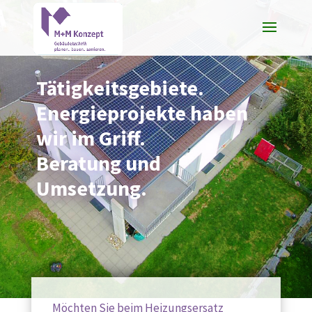
Tätigkeitsgebiete.
Energieprojekte haben
wir im Griff.
Beratung und
Umsetzung.
Möchten Sie beim Heizungsersatz